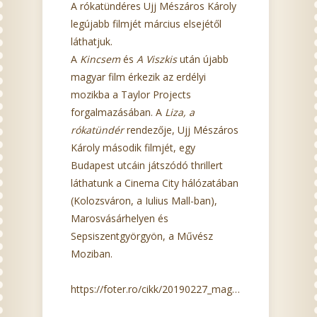
A rókatündéres Ujj Mészáros Károly
legújabb filmjét március elsejétől
láthatjuk.
A
Kincsem
és
A Viszkis
után újabb
magyar film érkezik az erdélyi
mozikba a Taylor Projects
forgalmazásában. A
Liza, a
rókatündér
rendezője, Ujj Mészáros
Károly második filmjét, egy
Budapest utcáin játszódó thrillert
láthatunk a Cinema City hálózatában
(Kolozsváron, a Iulius Mall-ban),
Marosvásárhelyen és
Sepsiszentgyörgyön, a Művész
Moziban.
https://foter.ro/cikk/20190227_magyar_thrillerre_b...