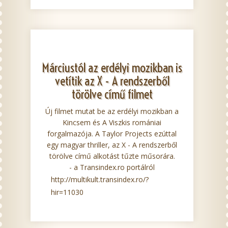
Márciustól az erdélyi mozikban is
vetítik az X - A rendszerből
törölve című filmet
Új filmet mutat be az erdélyi mozikban a
Kincsem és A Viszkis romániai
forgalmazója. A Taylor Projects ezúttal
egy magyar thriller, az X - A rendszerből
törölve című alkotást tűzte műsorára.
- a Transindex.ro portálról
http://multikult.transindex.ro/?
hir=11030