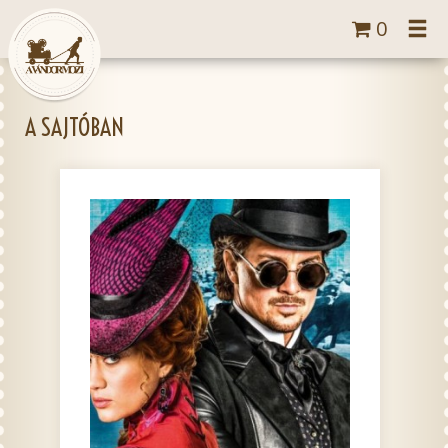
Tog
0
navi
A SAJTÓBAN