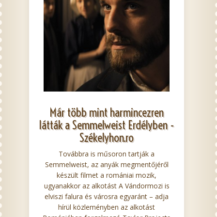
Már több mint harmincezren
látták a Semmelweist Erdélyben -
Székelyhon.ro
Továbbra is műsoron tartják a
Semmelweist, az anyák megmentőjéről
készült filmet a romániai mozik,
ugyanakkor az alkotást A Vándormozi is
elviszi falura és városra egyaránt – adja
hírül közleményben az alkotást