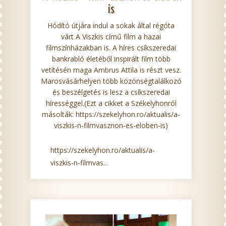
is
Hódító útjára indul a sokak által régóta
várt A Viszkis című film a hazai
filmszínházakban is. A híres csíkszeredai
bankrabló életéből inspirált film több
vetítésén maga Ambrus Attila is részt vesz.
Marosvásárhelyen több közönségtalálkozó
és beszélgetés is lesz a csíkszeredai
hírességgel.(Ezt a cikket a Székelyhonról
másolták: https://szekelyhon.ro/aktualis/a-
viszkis-n-filmvasznon-es-eloben-is)
https://szekelyhon.ro/aktualis/a-
viszkis-n-filmvas...