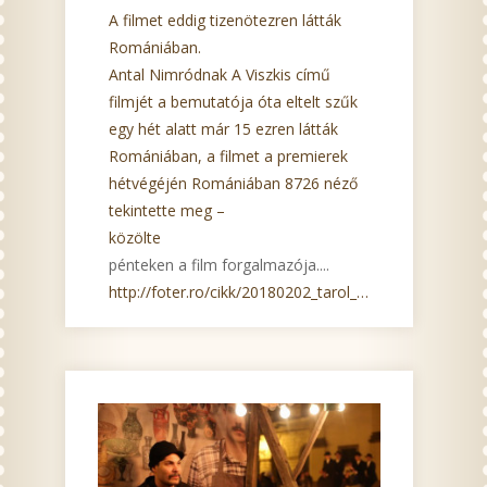
A filmet eddig tizenötezren látták
Romániában.
Antal Nimródnak A Viszkis című
filmjét a bemutatója óta eltelt szűk
egy hét alatt már 15 ezren látták
Romániában, a filmet a premierek
hétvégéjén Romániában 8726 néző
tekintette meg –
közölte
pénteken a film forgalmazója....
http://foter.ro/cikk/20180202_tarol_a_viszkis_erde...