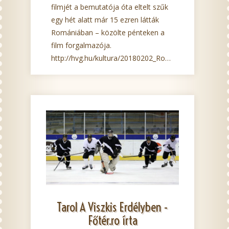
filmjét a bemutatója óta eltelt szűk
egy hét alatt már 15 ezren látták
Romániában – közölte pénteken a
film forgalmazója.
http://hvg.hu/kultura/20180202_Romaniaban_is_hasit...
Tarol A Viszkis Erdélyben -
Főtér.ro írta