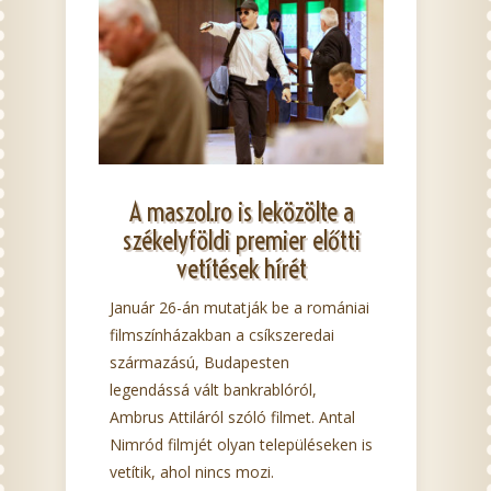
A maszol.ro is leközölte a
székelyföldi premier előtti
vetítések hírét
Január 26-án mutatják be a romániai
filmszínházakban a csíkszeredai
származású, Budapesten
legendássá vált bankrablóról,
Ambrus Attiláról szóló filmet. Antal
Nimród filmjét olyan településeken is
vetítik, ahol nincs mozi.