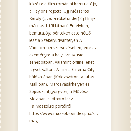
közölte a film romániai bemutatója,
a Taylor Projects. Ujj Mészáros
Károly (Liza, a rókatündér) új filmje
március 1-től látható Erdélyben,
bemutatója pénteken este héttől
lesz a Székelyudvarhelyen A
Vándormozi szervezésében, erre az
eseményre a helyi Mr. Music
zeneboltban, valamint online lehet
jegyet váltani. A film a Cinema City
hálózatában (Kolozsváron, a Iulius
Mall-ban), Marosvásárhelyen és
Sepsiszentgyörgyön, a Művész
Moziban is látható lesz.
- a Maszol.ro portálról
https://www.maszol.ro/index.php/kultura/108743-
mag...