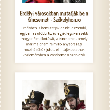
Erdélyi városokban mutatják be a
Kincsemet - Székelyhon.ro
Erdélyben is bemutatják az idei esztendő,
egyben az utóbbi tíz év egyik legsikeresebb
magyar filmalkotását, a Kincsemet, amely
már majdnem félmillió anyaországi
mozinézőhöz jutott el – tájékoztatnak
közleményben a Vándormozi szervezői.