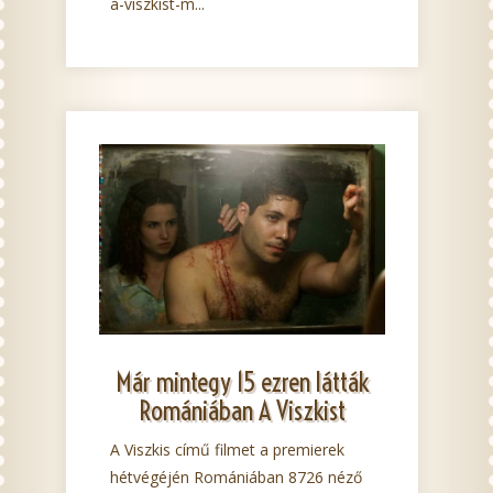
a-viszkist-m...
Már mintegy 15 ezren látták
Romániában A Viszkist
A Viszkis című filmet a premierek
hétvégéjén Romániában 8726 néző