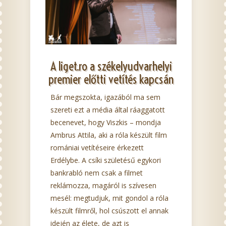
A liget.ro a székelyudvarhelyi
premier előtti vetítés kapcsán
Bár megszokta, igazából ma sem
szereti ezt a média által ráaggatott
becenevet, hogy Viszkis – mondja
Ambrus Attila, aki a róla készült film
romániai vetítéseire érkezett
Erdélybe. A csíki születésű egykori
bankrabló nem csak a filmet
reklámozza, magáról is szívesen
mesél: megtudjuk, mit gondol a róla
készült filmről, hol csúszott el annak
idején az élete, de azt is