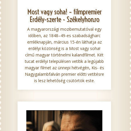
Most vagy soha! – filmpremier
Erdély-szerte - Székelyhon.ro
A magyarországi mozibemutatóval egy
időben, az 1848–49-es szabadságharc
emléknapján, március 15-én láthatja az
erdélyi közönség is a Most vagy soha!
című magyar történelmi kalandfilmet. Két
tucat erdélyi településen vetítik a legújabb
magyar filmet az ünnepi hétvégén, Kis- és
Nagygalambfalván premier előtti vetítésre
is lesz lehetőség csütörtök este.