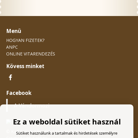
Menü
HOGYAN FIZETEK?
ANPC
ONLINE VITARENDEZÉS
Kövess minket
Facebook
A Vándormozi
Ez a weboldal sütiket használ
© Kad Colors SRL, J05/1054/2003, CUI: 15664333
Sütiket használunk a tartalmak és hirdetések személyre