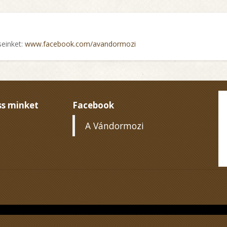
seinket:
www.facebook.com/avandormozi
s minket
Facebook
A Vándormozi