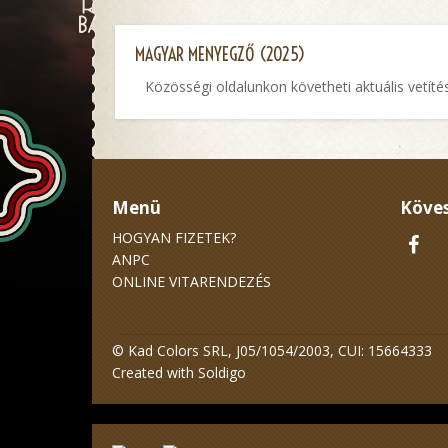
MAGYAR MENYEGZŐ (2025)
Közösségi oldalunkon követheti aktuális vetíté
Menü
Köves
HOGYAN FIZETEK?
ANPC
ONLINE VITARENDEZÉS
© Kad Colors SRL, J05/1054/2003, CUI: 15664333
Created with
Soldigo