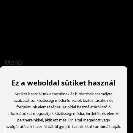
Menü
HOGYAN FIZETEK?
ANPC
Ez a weboldal sütiket használ
ONLINE VITARENDEZÉS
Kövess minket
Sütiket használunk a tartalmak és hirdetések személyre
szabásához, közösségi média funkciók biztosításához és
forgalmunk elemzéséhez. Az oldal használatáról szóló
információkat megosztjuk közösségi média, hirdetési és elemző
Facebook
partnereinkkel, akik ezt más, Ön által megadott vagy
szolgáltatásaik használatából gyűjtött adatokkal kombinálhatják.
A Vándormozi