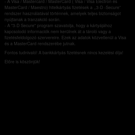
- A Visa / Mastercard / MasterCard ( Visa / Visa Electron és
MasterCard / Maestro) hitelkártyás fizetések a ,,3-D -Secure”
rendszer használatával történnek, amelyek teljes biztonságot
nyújtanak a tranzakció során.
- A "3-D Secure" program szavatolja, hogy a kártyájához
kapcsolodó informaciók nem kerülnek át a tároló vagy a
fizetésfeldolgozó szervereire. Ezek az adatok közvetlenül a Visa
és a MasterCard rendszerébe jutnak.
Fontos tudnivaló! A bankkártyás fizetésnek nincs kezelési díja!
Előre is köszönjük!