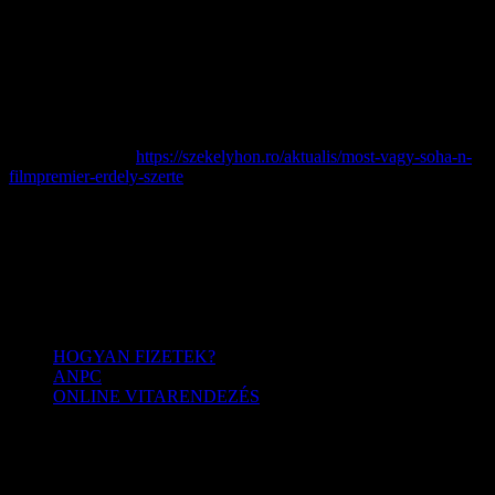
A régóta várt Petőfi-film, a Most vagy soha! című alkotás nemcsak a
magyar költészet egyik legkiemelkedőbb alakjának, hanem a
Habsburg-uralom elleni szabadságharcban betöltött szerepének is
emléket állít. A filmet a Taylor Projects és A Vándormozi hozza el az
erdélyi nézőknek. Az alkotást a premier hetében Nagyváradon,
Temesváron, Szatmárnémetiben, Kolozsváron, Marosvásárhelyen,
Csíkszeredában és Sepsiszentgyörgyön vetítik a mozik. (Forrás:
Székelyhon.ro →
https://szekelyhon.ro/aktualis/most-vagy-soha-n-
filmpremier-erdely-szerte
)
Menü
HOGYAN FIZETEK?
ANPC
ONLINE VITARENDEZÉS
Kövess minket