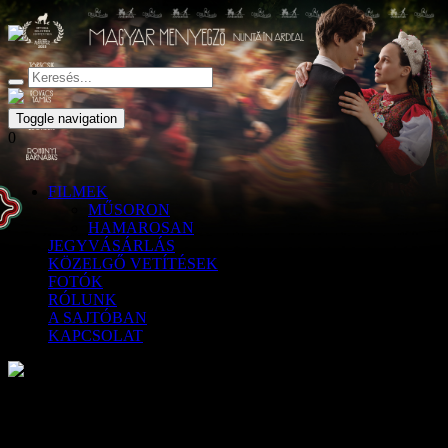
Toggle navigation
0
FILMEK
MŰSORON
HAMAROSAN
JEGYVÁSÁRLÁS
KÖZELGŐ VETÍTÉSEK
FOTÓK
RÓLUNK
A SAJTÓBAN
KAPCSOLAT
Most vagy soha! – filmpremier Erdély-
szerte - Székelyhon.ro