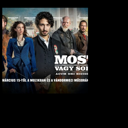
A magyarországi mozibemutatóval egy időben, az 1848–49-es
szabadságharc emléknapján, március 15-én láthatja az erdélyi
közönség is a Most vagy soha! című magyar történelmi
kalandfilmet. Két tucat erdélyi településen vetítik a legújabb
magyar filmet az ünnepi hétvégén, Kis- és Nagygalambfalván
premier előtti vetítésre is lesz lehetőség csütörtök este.