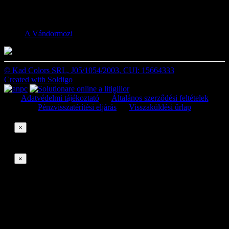
Facebook
A Vándormozi
© Kad Colors SRL, J05/1054/2003, CUI: 15664333
Created with
Soldigo
Adatvédelmi tájékoztató
Általános szerződési feltételek
Pénzvisszatérítési eljárás
Visszaküldési űrlap
×
×
Elállási kérelmek