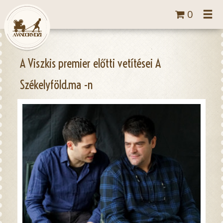
Tog
0
navi
A Viszkis premier előtti vetítései A
Székelyföld.ma -n