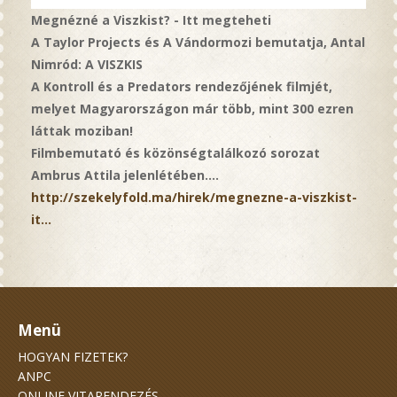
Megnézné a Viszkist? - Itt megteheti
A Taylor Projects és A Vándormozi bemutatja, Antal
Nimród: A VISZKIS
A Kontroll és a Predators rendezőjének filmjét,
melyet Magyarországon már több, mint 300 ezren
láttak moziban!
Filmbemutató és közönségtalálkozó sorozat
Ambrus Attila jelenlétében....
http://szekelyfold.ma/hirek/megnezne-a-viszkist-
it...
Menü
HOGYAN FIZETEK?
ANPC
ONLINE VITARENDEZÉS