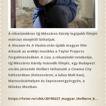
A rókatündéres Ujj Mészáros Károly legújabb filmjét
március elsejétől láthatjuk.
A
Kincsem
és
A Viszkis
után újabb magyar film
érkezik az erdélyi mozikba a Taylor Projects
forgalmazásában. A
Liza, a rókatündér
rendezője,
Ujj Mészáros Károly második filmjét, egy Budapest
utcáin játszódó thrillert láthatunk a Cinema City
hálózatában (Kolozsváron, a Iulius Mall-ban),
Marosvásárhelyen és Sepsiszentgyörgyön, a
Művész Moziban.
https://foter.ro/cikk/20190227_magyar_thrillerre_b...