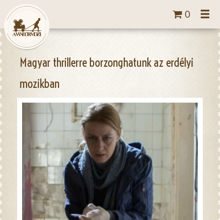
Tog
0
navi
Magyar thrillerre borzonghatunk az erdélyi
mozikban