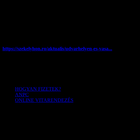
A Valami Amerika 3 május elején kerül Románia-szerte a
mozikba, és kezdi el vetíteni a Vándormozi, de előtte
Székelyudvarhelyen és Marosvásárhelyen már meg lehet nézni
a 2018-as év legsikeresebb magyar filmjét, ugyancsak a
Vándormozi révén....
https://szekelyhon.ro/aktualis/udvarhelyen-es-vasa...
Menü
HOGYAN FIZETEK?
ANPC
ONLINE VITARENDEZÉS
Kövess minket
Facebook