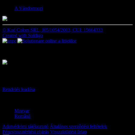
A Vándormozi
© Kad Colors SRL, J05/1054/2003, CUI: 15664333
Created with
Soldigo
A kosár tartalma
✖
A kosarad üres
Részösszeg:
RON
A szállítási díj és a kedvezményes kód a rendelési űrlapnál lesz
kiszámítva
Rendelés leadása
Válassz nyelvet
✖
Magyar
Română
Adatvédelmi tájékoztató
Általános szerződési feltételek
Pénzvisszatérítési eljárás
Visszaküldési űrlap