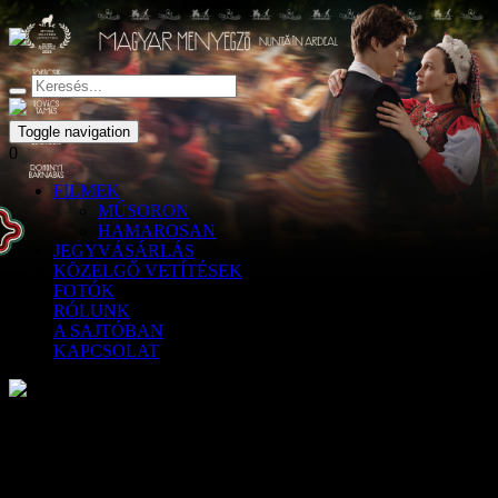
Toggle navigation
0
FILMEK
MŰSORON
HAMAROSAN
JEGYVÁSÁRLÁS
KÖZELGŐ VETÍTÉSEK
FOTÓK
RÓLUNK
A SAJTÓBAN
KAPCSOLAT
Udvarhelyen és Vásárhelyen már
hétvégén vetítik a Valami Amerika 3-at