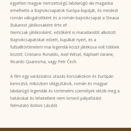
egyetlen magyar nemzetiségű labdarúgó aki magasba
emelhette a Bajnokcsapatok Európa-kupáját, és mindezt
román válogatottként és a román bajnokcsapat a Steaua
Bukarest játékosaként érte el!
Nemcsak játékosként, edzőként is maradandót alkotott.
Bajnokcsapatokat edzett, kupákat nyert, és a
futballtörténelem mai legendái közül játékosa volt többek
között: Cristiano Ronaldo, Axel Witsel, Raphaël Varane,
Ricardo Quaresma, vagy Petr Čech.
A film egy varázslatos utazás korszakokon és Európán
keresztül, miközben világsztárok, román és magyar
labdarúgó legendák és történelmi személyek idézik meg a
határokat és lehetetlent nem ismerő pályafutást
felmutató Bölöni Lászlót.