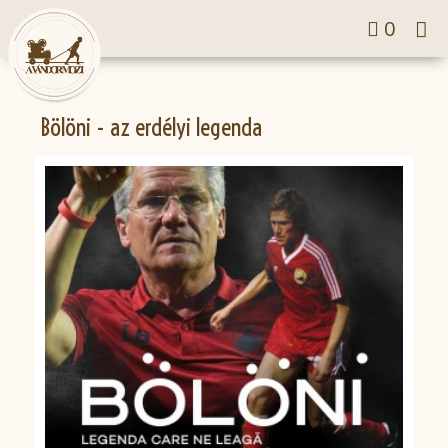
Tog
0
nav
Bölöni - az erdélyi legenda