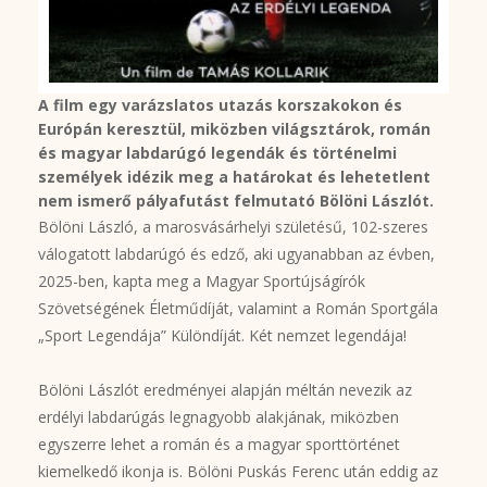
A film egy varázslatos utazás korszakokon és
Európán keresztül, miközben világsztárok, román
és magyar labdarúgó legendák és történelmi
személyek idézik meg a határokat és lehetetlent
nem ismerő pályafutást felmutató Bölöni Lászlót.
Bölöni László, a marosvásárhelyi születésű, 102-szeres
válogatott labdarúgó és edző, aki ugyanabban az évben,
2025-ben, kapta meg a Magyar Sportújságírók
Szövetségének Életműdíját, valamint a Román Sportgála
„Sport Legendája” Különdíját. Két nemzet legendája!
Bölöni Lászlót eredményei alapján méltán nevezik az
erdélyi labdarúgás legnagyobb alakjának, miközben
egyszerre lehet a román és a magyar sporttörténet
kiemelkedő ikonja is. Bölöni Puskás Ferenc után eddig az