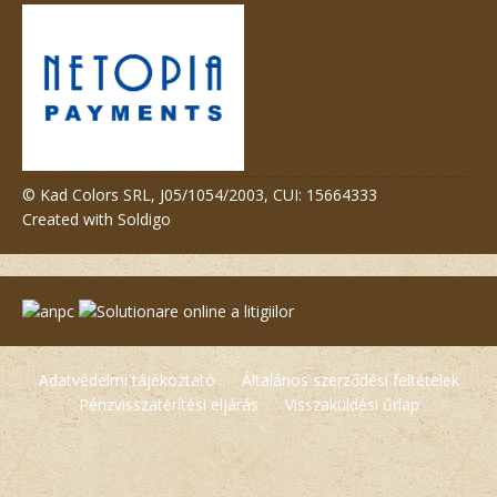
© Kad Colors SRL, J05/1054/2003, CUI: 15664333
Created with
Soldigo
Adatvédelmi tájékoztató
Általános szerződési feltételek
Pénzvisszatérítési eljárás
Visszaküldési űrlap