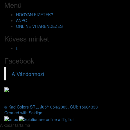
Menü
HOGYAN FIZETEK?
ANPC
ONLINE VITARENDEZÉS
Kövess minket
Facebook
A Vándormozi
© Kad Colors SRL, J05/1054/2003, CUI: 15664333
Created with
Soldigo
A kosár tartalma