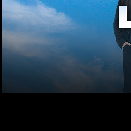
MŰSORON
HAMAROSAN