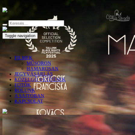
Toggle navigation
0
FILMEK
MŰSORON
HAMAROSAN
JEGYVÁSÁRLÁS
KÖZELGŐ VETÍTÉSEK
FOTÓK
RÓLUNK
A SAJTÓBAN
KAPCSOLAT