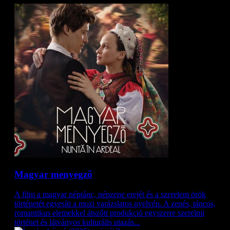
Magyar menyegző
A film a magyar néptánc, népzene erejét és a szerelem örök
történetét egyesíti a mozi varázslatos nyelvén. A zenés, táncos,
romantikus elemekkel átszőtt produkció egyszerre szerelmi
történet és látványos kulturális utazás...