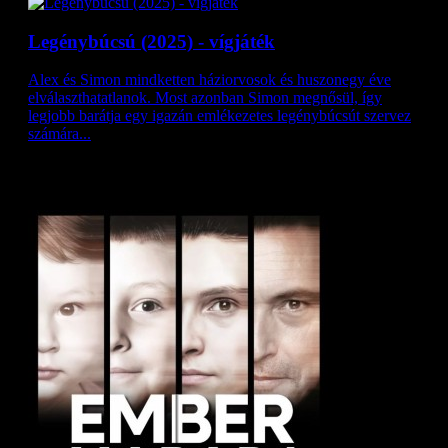
Legénybúcsú (2025) - vígjáték
Alex és Simon mindketten háziorvosok és huszonegy éve
elválaszthatatlanok. Most azonban Simon megnősül, így
legjobb barátja egy igazán emlékezetes legénybúcsút szervez
számára...
HAMAROSAN