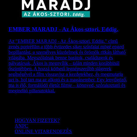
EMBER MARADJ - Az Ákos-sztori. Eddig.
Az "EMBER MARADJ - Az Ákos-sztori. Eddig." című
zenés portréfilm a több évtizedes siker színfalai mögé enged
bepillantást, a személyes küzdelmek és örömök ritkán látható
világába. Megszólalnak benne barátok, családtagok és
pályatársak, Ákos is megnyílik – talán minden korábbinál
őszintébben. A hozzá köthető legnépszerűbb slágerek
segítségével a film visszavisz a kezdetekhez, és megmutatja
azt is, hol tart ma az alkotó és a magánember. Egy lenyűgöző,
ma is élő, formálódó életút filmje – könnyed, szórakoztató és
megindító pillanatokkal.
Menü
HOGYAN FIZETEK?
ANPC
ONLINE VITARENDEZÉS