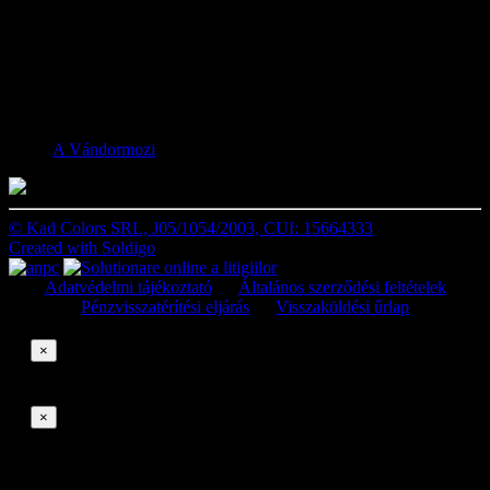
Kövess minket
Facebook
A Vándormozi
© Kad Colors SRL, J05/1054/2003, CUI: 15664333
Created with
Soldigo
Adatvédelmi tájékoztató
Általános szerződési feltételek
Pénzvisszatérítési eljárás
Visszaküldési űrlap
×
×
Elállási kérelmek