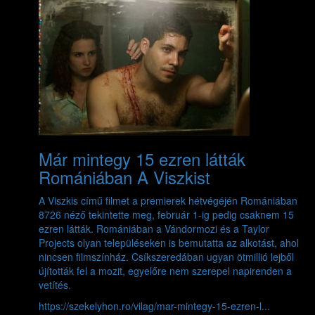
Már mintegy 15 ezren látták
Romániában A Viszkist
A Viszkis című filmet a premierek hétvégéjén Romániában
8726 néző tekintette meg, február 1-ig pedig csaknem 15
ezren látták. Romániában a Vándormozi és a Taylor
Projects olyan településeken is bemutatta az alkotást, ahol
nincsen filmszínház. Csíkszeredában ugyan ötmillió lejből
újították fel a mozit, egyelőre nem szerepel napirenden a
vetítés.
https://szekelyhon.ro/vilag/mar-mintegy-15-ezren-l...