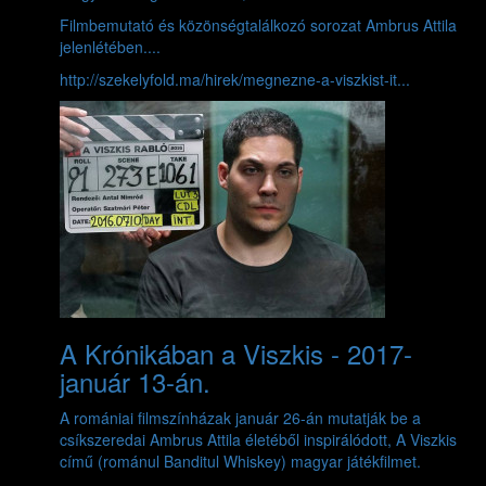
Filmbemutató és közönségtalálkozó sorozat Ambrus Attila
jelenlétében....
http://szekelyfold.ma/hirek/megnezne-a-viszkist-it...
A Krónikában a Viszkis - 2017-
január 13-án.
A romániai filmszínházak január 26-án mutatják be a
csíkszeredai Ambrus Attila életéből inspirálódott, A Viszkis
című (románul Banditul Whiskey) magyar játékfilmet.