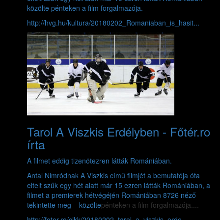
közölte pénteken a film forgalmazója.
http://hvg.hu/kultura/20180202_Romaniaban_is_hasit...
Tarol A Viszkis Erdélyben - Főtér.ro
írta
A filmet eddig tizenötezren látták Romániában.
Antal Nimródnak A Viszkis című filmjét a bemutatója óta
eltelt szűk egy hét alatt már 15 ezren látták Romániában, a
filmet a premierek hétvégéjén Romániában 8726 néző
tekintette meg –
közölte
pénteken a film forgalmazója....
http://foter.ro/cikk/20180202_tarol_a_viszkis_erde...