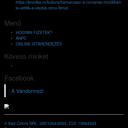
https://kronika.ro/kultura/hamarosan-a-romaniai-mozikban-
is-vetitik-a-viszkis-cimu-filmet
Menü
HOGYAN FIZETEK?
ANPC
ONLINE VITARENDEZÉS
Kövess minket
Facebook
A Vándormozi
© Kad Colors SRL, J05/1054/2003, CUI: 15664333