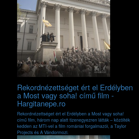
Rekordnézettséget ért el Erdélyben
a Most vagy soha! című film -
Hargitanepe.ro
Rekordnézettséget ért el Erdélyben a Most vagy soha!
című film, három nap alatt tizenegyezren látták – közölték
kedden az MTI-vel a film romániai forgalmazói, a Taylor
Projects és A Vándormozi.