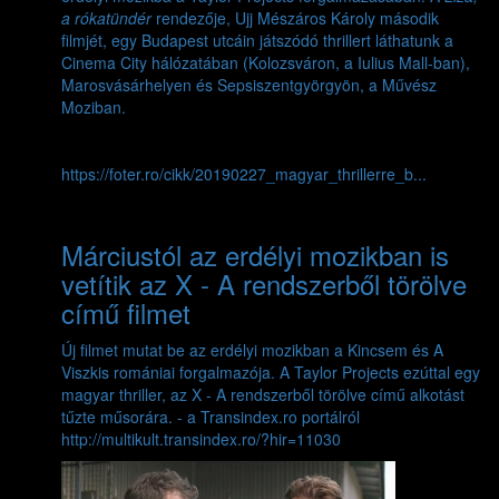
a rókatündér
rendezője, Ujj Mészáros Károly második
filmjét, egy Budapest utcáin játszódó thrillert láthatunk a
Cinema City hálózatában (Kolozsváron, a Iulius Mall-ban),
Marosvásárhelyen és Sepsiszentgyörgyön, a Művész
Moziban.
https://foter.ro/cikk/20190227_magyar_thrillerre_b...
Márciustól az erdélyi mozikban is
vetítik az X - A rendszerből törölve
című filmet
Új filmet mutat be az erdélyi mozikban a Kincsem és A
Viszkis romániai forgalmazója. A Taylor Projects ezúttal egy
magyar thriller, az X - A rendszerből törölve című alkotást
tűzte műsorára.
- a Transindex.ro portálról
http://multikult.transindex.ro/?hir=11030