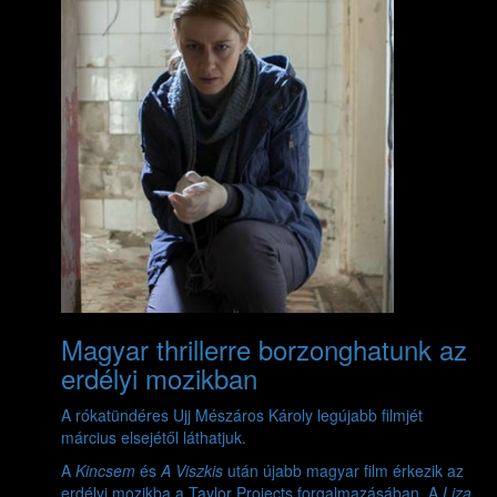
Magyar thrillerre borzonghatunk az
erdélyi mozikban
A rókatündéres Ujj Mészáros Károly legújabb filmjét
március elsejétől láthatjuk.
A
Kincsem
és
A Viszkis
után újabb magyar film érkezik az
erdélyi mozikba a Taylor Projects forgalmazásában. A
Liza,