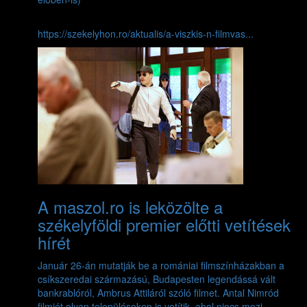
https://szekelyhon.ro/aktualis/a-viszkis-n-filmvas...
A maszol.ro is leközölte a
székelyföldi premier előtti vetítések
hírét
Január 26-án mutatják be a romániai filmszínházakban a
csíkszeredai származású, Budapesten legendássá vált
bankrablóról, Ambrus Attiláról szóló filmet. Antal Nimród
filmjét olyan településeken is vetítik, ahol nincs mozi.