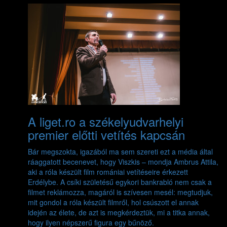
A liget.ro a székelyudvarhelyi
premier előtti vetítés kapcsán
Bár megszokta, igazából ma sem szereti ezt a média által
ráaggatott becenevet, hogy Viszkis – mondja Ambrus Attila,
aki a róla készült film romániai vetítéseire érkezett
Erdélybe. A csíki születésű egykori bankrabló nem csak a
filmet reklámozza, magáról is szívesen mesél: megtudjuk,
mit gondol a róla készült filmről, hol csúszott el annak
idején az élete, de azt is megkérdeztük, mi a titka annak,
hogy ilyen népszerű figura egy bűnöző.