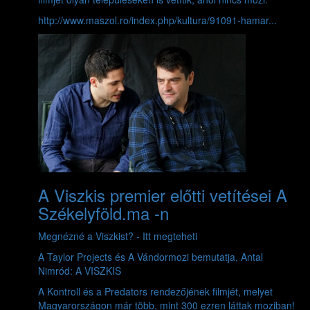
http://www.maszol.ro/index.php/kultura/91091-hamar...
A Viszkis premier előtti vetítései A
Székelyföld.ma -n
Megnézné a Viszkist? - Itt megteheti
A Taylor Projects és A Vándormozi bemutatja, Antal
Nimród: A VISZKIS
A Kontroll és a Predators rendezőjének filmjét, melyet
Magyarországon már több, mint 300 ezren láttak moziban!