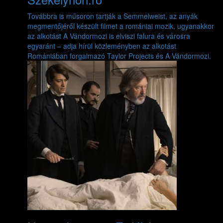
Továbbra is műsoron tartják a Semmelweist, az anyák
megmentőjéről készült filmet a romániai mozik, ugyanakkor
az alkotást A Vándormozi is elviszi falura és városra
egyaránt – adja hírül közleményben az alkotást
Romániában forgalmazó Taylor Projects és A Vándormozi.