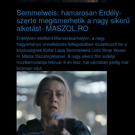
Semmelweis: hamarosan Erdély-
szerte megismerhetik a nagy sikerű
alkotást- MASZOL.RO
Erdélyben elsőként Marosvásárhelyen, a nagy
hagyományú orvosképzés fellegvárában mutatkozott be a
közönségnek Koltai Lajos Semmelweis című filmje Vecsei
H. Miklós főszereplésével. A nagy sikerű film erdélyi
mozibemutatója február 9-én lesz, hat városban pedig már
biztosan eljut.