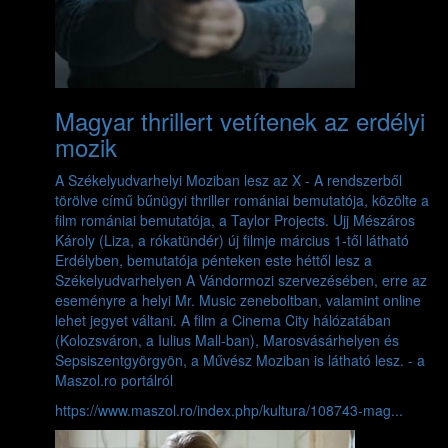
Magyar thrillert vetítenek az erdélyi
mozik
A Székelyudvarhelyi Moziban lesz az X - A rendszerből
törölve című bűnügyi thriller romániai bemutatója, közölte a
film romániai bemutatója, a Taylor Projects. Ujj Mészáros
Károly (Liza, a rókatündér) új filmje március 1-től látható
Erdélyben, bemutatója pénteken este héttől lesz a
Székelyudvarhelyen A Vándormozi szervezésében, erre az
eseményre a helyi Mr. Music zeneboltban, valamint online
lehet jegyet váltani. A film a Cinema City hálózatában
(Kolozsváron, a Iulius Mall-ban), Marosvásárhelyen és
Sepsiszentgyörgyön, a Művész Moziban is látható lesz.
- a
Maszol.ro portálról
https://www.maszol.ro/index.php/kultura/108743-mag...