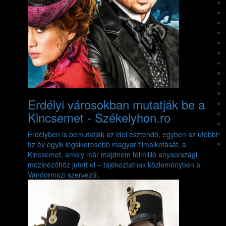
Erdélyi városokban mutatják be a
Kincsemet - Székelyhon.ro
Erdélyben is bemutatják az idei esztendő, egyben az utóbbi
tíz év egyik legsikeresebb magyar filmalkotását, a
Kincsemet, amely már majdnem félmillió anyaországi
mozinézőhöz jutott el – tájékoztatnak közleményben a
Vándormozi szervezői.