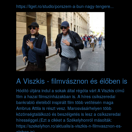
https://liget.ro/studio/porszem-a-bun-nagy-tengere...
A Viszkis - filmvásznon és élőben is
Hódító útjára indul a sokak által régóta várt A Viszkis című
film a hazai filmszínházakban is. A híres csíkszeredai
bankrabló életéből inspirált film több vetítésén maga
Ambrus Attila is részt vesz. Marosvásárhelyen több
közönségtalálkozó és beszélgetés is lesz a csíkszeredai
hírességgel.(Ezt a cikket a Székelyhonról másolták:
https://szekelyhon.ro/aktualis/a-viszkis-n-filmvasznon-es-
eloben-is)