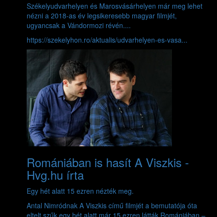
Székelyudvarhelyen és Marosvásárhelyen már meg lehet
nézni a 2018-as év legsikeresebb magyar filmjét,
ugyancsak a Vándormozi révén....
https://szekelyhon.ro/aktualis/udvarhelyen-es-vasa...
Romániában is hasít A Viszkis -
Hvg.hu írta
Egy hét alatt 15 ezren nézték meg.
Antal Nimródnak A Viszkis című filmjét a bemutatója óta
eltelt szűk egy hét alatt már 15 ezren látták Romániában –