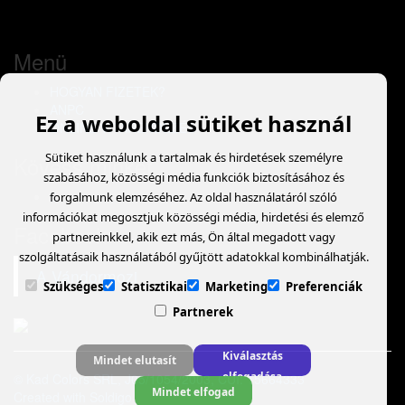
Menü
HOGYAN FIZETEK?
ANPC
Ez a weboldal sütiket használ
ONLINE VITARENDEZÉS
Sütiket használunk a tartalmak és hirdetések személyre
Kövess minket
szabásához, közösségi média funkciók biztosításához és
forgalmunk elemzéséhez. Az oldal használatáról szóló
információkat megosztjuk közösségi média, hirdetési és elemző
Facebook
partnereinkkel, akik ezt más, Ön által megadott vagy
szolgáltatásaik használatából gyűjtött adatokkal kombinálhatják.
A Vándormozi
Szükséges
Statisztikai
Marketing
Preferenciák
Partnerek
Kiválasztás
Mindet elutasít
elfogadása
© Kad Colors SRL, J05/1054/2003, CUI: 15664333
Mindet elfogad
Created with
Soldigo