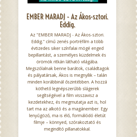
EMBER MARADJ - Az Ákos-sztori.
Eddig.
Az "EMBER MARADJ - Az Ákos-sztori.
Eddig." című zenés portréfilm a több
évtizedes siker színfalai mögé enged
bepillantást, a személyes küzdelmek és
örömök ritkán látható világába.
Megszólalnak benne barátok, családtagok
és pályatársak, Ákos is megnyílik – talán
minden korábbinál őszintébben. A hozzá
köthető legnépszerűbb slágerek
segítségével a film visszavisz a
kezdetekhez, és megmutatja azt is, hol
tart ma az alkotó és a magánember. Egy
lenyűgöző, ma is élő, formálódó életút
filmje – könnyed, szórakoztató és
megindító pillanatokkal.