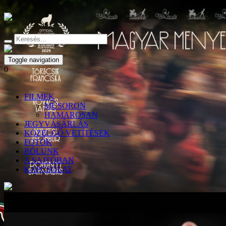
Toggle navigation
0
FILMEK
MŰSORON
HAMAROSAN
JEGYVÁSÁRLÁS
KÖZELGŐ VETÍTÉSEK
FOTÓK
RÓLUNK
A SAJTÓBAN
KAPCSOLAT