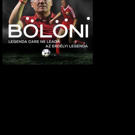
ELMARAD/ANULAT - Bölöni - az
erdélyi legenda, BRASSÓ/BRASOV,
REDUT Kulturális Központ - 2026. febr
27. 18 óra
50.00 RON
Jelenleg
134
jegy van.