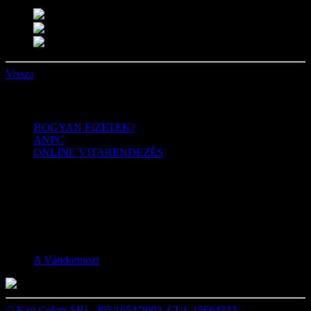
Vissza
Menü
HOGYAN FIZETEK?
ANPC
ONLINE VITARENDEZÉS
Kövess minket
Facebook
A Vándormozi
© Kad Colors SRL, J05/1054/2003, CUI: 15664333