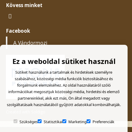
Kövess minket
Facebook
A Vándormozi
Ez a weboldal sütiket használ
Sütiket használunk a tartalmak és hirdetések személyre
szabásához, közösségi média funkciók biztosításához és
forgalmunk elemzéséhez. Az oldal használatáról szóló
információkat megosztjuk közösségi média, hirdetési és elemző
partnereinkkel, akik ezt más, Ön által megadott vagy
szolgáltatásaik használatából gyűjtött adatokkal kombinálhatják.
© Kad Colors SRL, J05/1054/2003, CUI: 15664333
Created with
Soldigo
Szükséges
Statisztikai
Marketing
Preferenciák